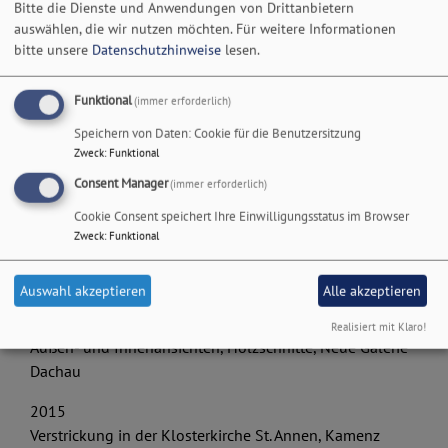
Neue Echtheit, 48 Stunden Neukölln, Berlin
Bitte die Dienste und Anwendungen von Drittanbietern
auswählen, die wir nutzen möchten.
Für weitere Informationen
2017
bitte unsere
Datenschutzhinweise
lesen.
Stadtgewächse, KLEPPART, Ausstellungsraum der
Universität Paderborn
Funktional
(immer erforderlich)
Was ich weiß, was ich schwarz, Kunstmuseum im
Speichern von Daten: Cookie für die Benutzersitzung
Marstall, Schloß Neuhaus, Paderborn
Zweck
:
Funktional
2016
Consent Manager
(immer erforderlich)
Verstrickungen in der Kulmbacher Innenstadt und in der
Cookie Consent speichert Ihre Einwilligungsstatus im Browser
Sparkasse Kulmbach-Kronach
Zweck
:
Funktional
Platz da! Öffentlicher Raum für alle, partizipative
Verstrickung in Solothurn/ Schweiz
Auswahl akzeptieren
Alle akzeptieren
Heimat, Kunstverein Kulmbach
Zeitspuren, Kunstverein Weiden
Realisiert mit Klaro!
Außen- und Innenansichten, Holzschnitte, Neue Galerie
Dachau
2015
Verstrickung in der Klosterkirche St. Annen, Kamenz