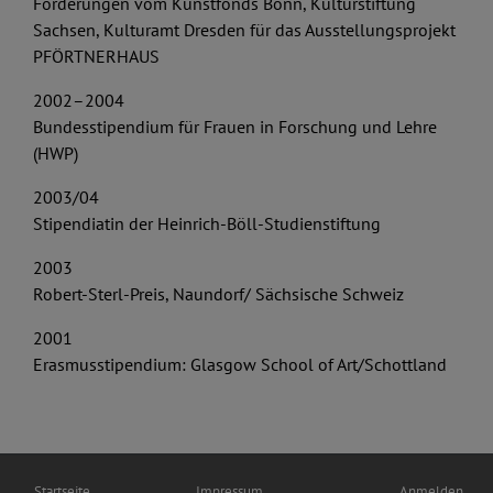
Förderungen vom Kunstfonds Bonn, Kulturstiftung
Sachsen, Kulturamt Dresden für das Ausstellungsprojekt
PFÖRTNERHAUS
2002–2004
Bundesstipendium für Frauen in Forschung und Lehre
(HWP)
2003/04
Stipendiatin der Heinrich-Böll-Studienstiftung
2003
Robert-Sterl-Preis, Naundorf/ Sächsische Schweiz
2001
Erasmusstipendium: Glasgow School of Art/Schottland
Hauptnavigation
Fußbereichsmenü
Benutzermenü
Startseite
Impressum
Anmelden